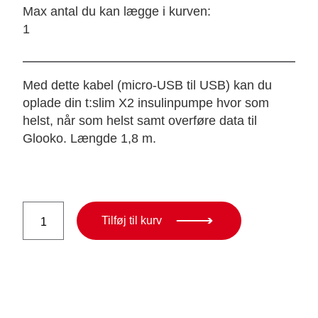
Max antal du kan lægge i kurven:
1
Med dette kabel (micro-USB til USB) kan du
oplade din t:slim X2 insulinpumpe hvor som
helst, når som helst samt overføre data til
Glooko. Længde 1,8 m.
Tandem
Tilføj til kurv
t:slim
USB
Cable
antal