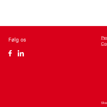
Pe
Følg os
Coo
Ska