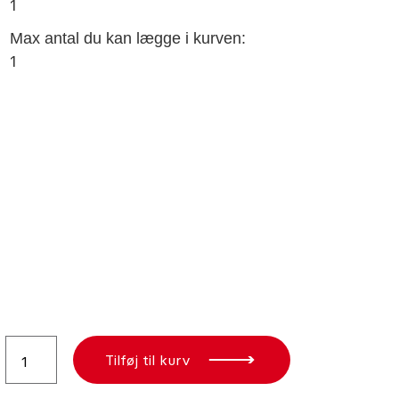
1
Max antal du kan lægge i kurven:
1
Tandem
Tilføj til kurv
t:holster
antal