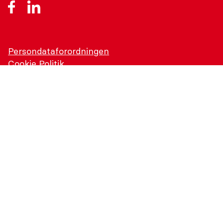
Persondataforordningen
Cookie Politik
© Rubin Medical 2026
Skapad av
ID kommunikation